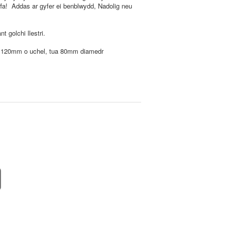
soffa! Addas ar gyfer ei benblwydd, Nadolig neu
t golchi llestri.
u 120mm o uchel, tua 80mm diamedr