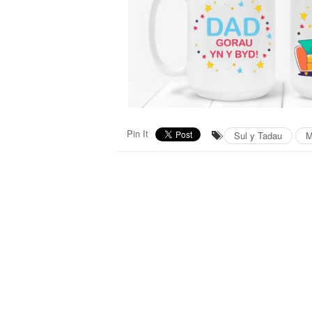
Pin It
Sul y Tadau
M