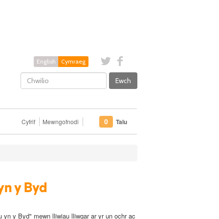
English
Cymraeg
Ewch
Cyfrif
Mewngofnodi
Talu
0
n y Byd
yn y Byd" mewn lliwiau lliwgar ar yr un ochr ac