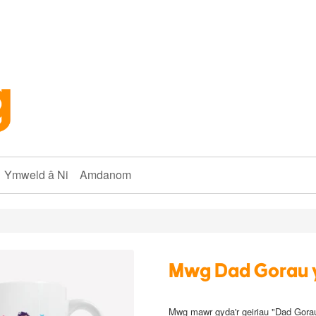
Ymweld â Ni
Amdanom
Mwg Dad Gorau y
Mwg mawr gyda'r geiriau "Dad Gorau 