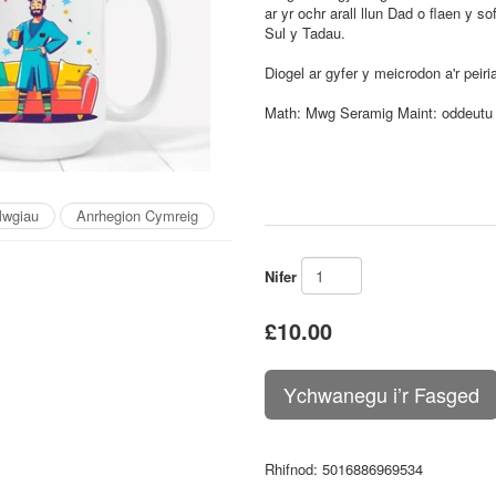
ar yr ochr arall llun Dad o flaen y 
Sul y Tadau.
Diogel ar gyfer y meicrodon a'r peirian
Math: Mwg Seramig Maint: oddeut
wgiau
Anrhegion Cymreig
Nifer
£10.00
Rhifnod
: 5016886969534