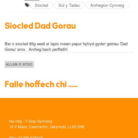
Siocled
Sul y Tadau
Anrhegion Cymreig
Siocled Dad Gorau
Bar o siocled 85g wedi ei lapio mewn papur hyfryd gyda'r geiriau 'Dad
Gorau' arno. Anrheg bach perffaith!
ALLAN O STOC
Falle hoffech chi .....
Na-nôg - Y Siop Gymraeg
16 Y Maes, Caernarfon, Gwynedd, LL55 2NE
Ffon
: 01286 676946