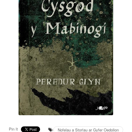
Pin It
Nofelau a Storïau ar Gyfer Oedolion