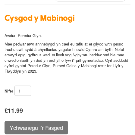
Cysgod y Mabinogi
Awdur:
Peredur Glyn
.
Mae pedwar arwr annhebygol yn cael eu taflu at ei gilydd wrth geisio
trechu cwlt sydd â chynlluniau ysgeler i newid Cymru am byth. Nofel
arswyd epig, gyffrous wedi ei lleoli yng Nghymru heddiw ond ble mae
chwedloniaeth yn dod yn erchyll o fyw i'r prif gymeriadau. Cyrhaeddodd
cyfrol gyntaf Peredur Glyn,
Pumed Gainc y Mabinogi
restr fer Llyfr y
Flwyddyn yn 2023.
Nifer
£11.99