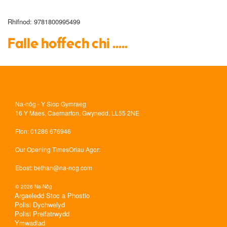
Rhifnod
: 9781800995499
Falle hoffech chi .....
Na-nôg - Y Siop Gymraeg
16 Y Maes, Caernarfon, Gwynedd, LL55 2NE
Ffon
: 01286 676946
Our Opening Times
Oriau Agor:
Ebost
:
bethan@na-nog.com
© 2026 Na-Nôg
Argaeledd Stoc a Phostio
Polisi Dychwelyd
Polisi Preifatrwydd
Ymwadiad