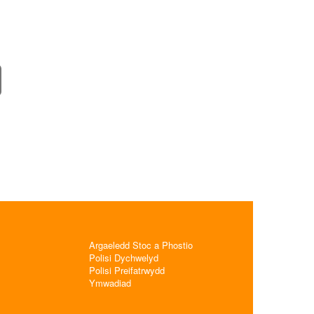
Argaeledd Stoc a Phostio
Polisi Dychwelyd
Polisi Preifatrwydd
Ymwadiad