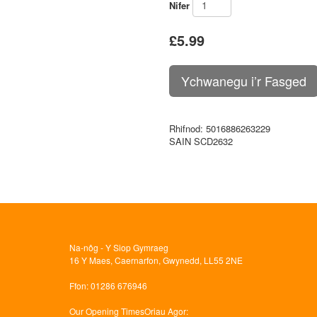
Nifer
£5.99
Rhifnod
: 5016886263229
SAIN SCD2632
Na-nôg - Y Siop Gymraeg
16 Y Maes, Caernarfon, Gwynedd, LL55 2NE
Ffon
: 01286 676946
Our Opening Times
Oriau Agor: