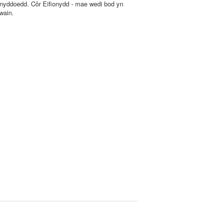
lynyddoedd. Côr Eifionydd - mae wedi bod yn
wain.