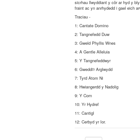
sicrhau llwyddiant y côr ar hyd y b
fraint ac yn anrhydedd i gael eich ar
Traciau -
1: Cantate Domino
2: Tangnefedd Duw
3: Gweld Phyllis Wnes
4: A Gentle Alleluia
5: Y Tangnefeddwyr
6: Gweddi'r Arglwydd
7: Tyrd Atom Ni
8: Hwiangerdd y Nadolig
9: Y Corn
10: Yr Hydref
11: Cantigl
12: Cerbyd yr Ior.