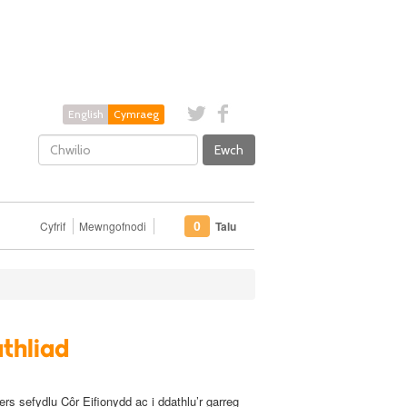
English
Cymraeg
Ewch
Cyfrif
Mewngofnodi
Talu
0
athliad
rs sefydlu Côr Eifionydd ac i ddathlu’r garreg