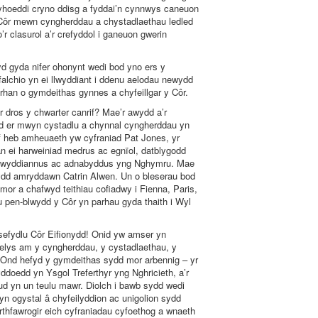
cyhoeddi cryno ddisg a fyddai’n cynnwys caneuon
 Côr mewn cyngherddau a chystadlaethau ledled
 clasurol a’r crefyddol i ganeuon gwerin
yd gyda nifer ohonynt wedi bod yno ers y
alchio yn ei llwyddiant i ddenu aelodau newydd
rhan o gymdeithas gynnes a chyfeillgar y Côr.
r dros y chwarter canrif? Mae’r awydd a’r
d er mwyn cystadlu a chynnal cyngherddau yn
af heb amheuaeth yw cyfraniad Pat Jones, yr
n ei harweiniad medrus ac egnïol, datblygodd
f llwyddiannus ac adnabyddus yng Nghymru. Mae
eilydd amryddawn Catrin Alwen. Un o bleserau bod
ramor a chafwyd teithiau cofiadwy i Fienna, Paris,
 pen-blwydd y Côr yn parhau gyda thaith i Wyl
 sefydlu Côr Eifionydd! Onid yw amser yn
elys am y cyngherddau, y cystadlaethau, y
au. Ond hefyd y gymdeithas sydd mor arbennig – yr
ddoedd yn Ysgol Treferthyr yng Nghricieth, a’r
eud yn un teulu mawr. Diolch i bawb sydd wedi
yn ogystal â chyfeilyddion ac unigolion sydd
hfawrogir eich cyfraniadau cyfoethog a wnaeth