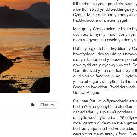
filltir arbennig yma, penderfynwyd 
a berfformiwyd yn ddiweddar gan y
Cymru. Mae’r caneuon yn amrywio o’r
traddodiadol a chaneuon ysgafn.
Mae gan y Côr 38 aelod ar hyn o br
dechrau. Er hynny, mae’r côr yn ymf
atom yn gyson a’u gweld yn dod yn 
Beth sy’n gyfrifol am lwyddiant y Cô
brwdfrydedd i ddysgu darnau newyd
sicr yn ffactor, ond y rheswm penn
arweinydd ers y cychwyn cyntaf. Da
Côr Eifionydd yn un o’r rhai mwya
eu diolch yn fawr iddi hi ac i’r cyf
yn aelod o gôr yw’r cyfle i deithio t
Sbaen ac Iwerddon. Bydd dathliadau
Gorawl Prague.
Gair gan Pat: 25 o flynyddoedd ers
Clasurol
hedfan? Mae gennyf lu o atgofion m
darllediadau, y tripiau a’r priodas
un sydd wedi cyfarfod am 25 o flyny
cyfeillgarwch o’i fewn sy’n ein gwn
bod, ac yn parhau i fod yn aelodau, 
wedi ymroi mewn unrhyw fodd. Gwert