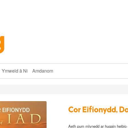
Ymweld â Ni
Amdanom
Cor Eifionydd, D
Aeth pum mlynedd ar hugain heibio e