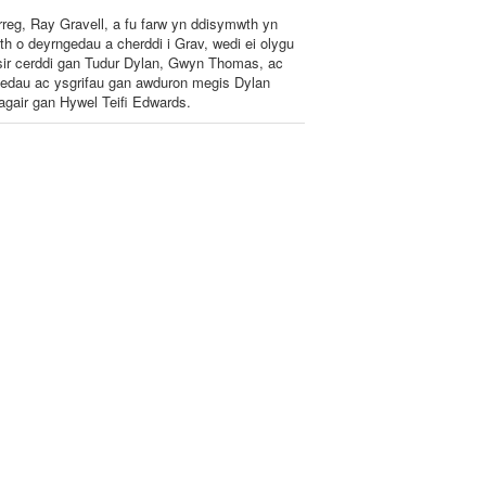
rreg, Ray Gravell, a fu farw yn ddisymwth yn
h o deyrngedau a cherddi i Grav, wedi ei olygu
ysir cerddi gan Tudur Dylan, Gwyn Thomas, ac
gedau ac ysgrifau gan awduron megis Dylan
agair gan Hywel Teifi Edwards.