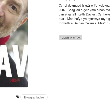
Cyfrol deyrnged i'r gŵr o Fynyddyga
2007. Casgliad a geir yma o bob mat
gan ei gyfaill Keith Davies. Cynhw
eraill. Mae hefyd yn cynnwys teyrn
Iorwerth a Bethan Gwanas. Mae'r rh
ALLAN O STOC
Bywgraffiadau