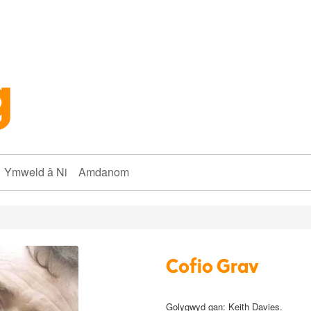
Ymweld â Ni
Amdanom
Cofio Grav
Golygwyd gan: Keith Davies
.