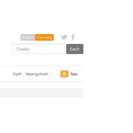
English
Cymraeg
Ewch
Cyfrif
Mewngofnodi
Talu
0