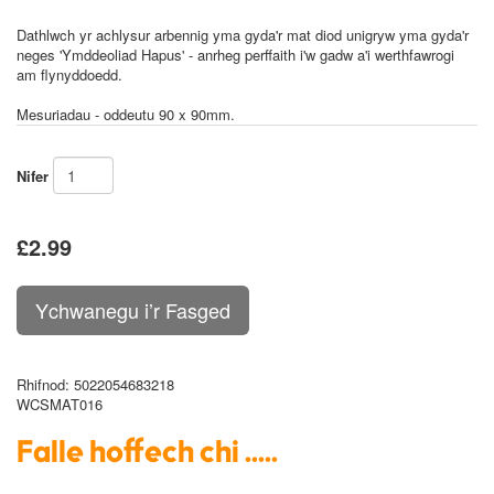
Dathlwch yr achlysur arbennig yma gyda'r mat diod unigryw yma gyda'r
neges 'Ymddeoliad Hapus' - anrheg perffaith i'w gadw a'i werthfawrogi
am flynyddoedd.
Mesuriadau - oddeutu 90 x 90mm.
Nifer
£2.99
Rhifnod
: 5022054683218
WCSMAT016
Falle hoffech chi .....