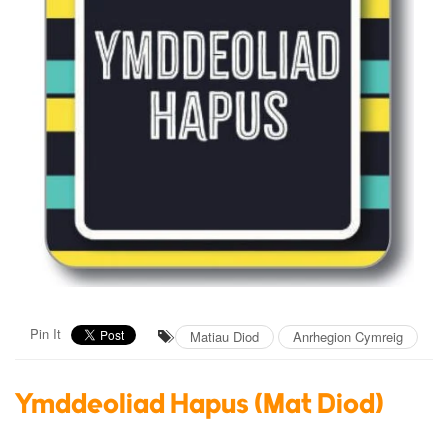
Pin It
Matiau Diod
Anrhegion Cymreig
Ymddeoliad Hapus (Mat Diod)