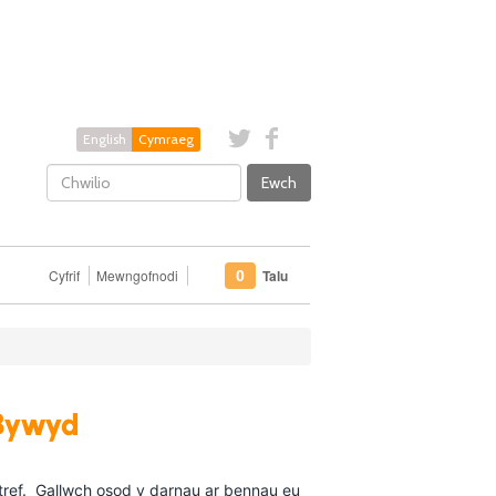
English
Cymraeg
Ewch
Cyfrif
Mewngofnodi
Talu
0
 Bywyd
rtref. Gallwch osod y darnau ar bennau eu