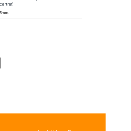
cartref.
205mm.