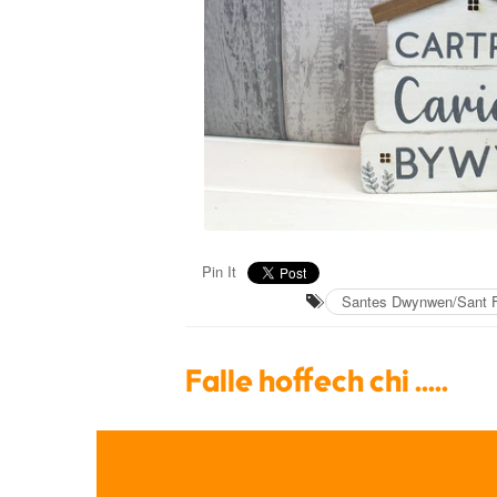
Pin It
Santes Dwynwen/Sant F
Falle hoffech chi .....