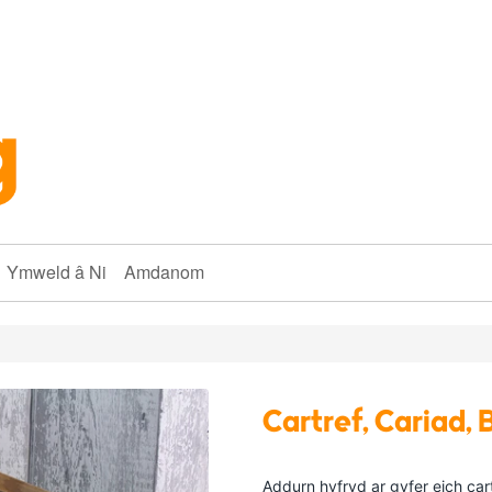
Ymweld â Ni
Amdanom
Cartref, Cariad,
Addurn hyfryd ar gyfer eich ca