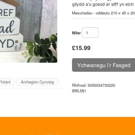
gilydd a'u gosod ar silff yn eich 
Mesuriadau - oddeutu 210 x 45 x 
Nifer
£15.99
folant
Anrhegion Cymreig
Rhifnod
: 5055034730220
8WL581