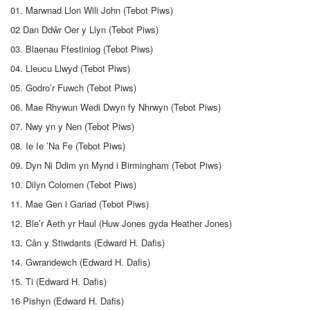
01. Marwnad Llon Wili John (Tebot Piws)
02 Dan Ddŵr Oer y Llyn (Tebot Piws)
03. Blaenau Ffestiniog (Tebot Piws)
04. Lleucu Llwyd (Tebot Piws)
05. Godro’r Fuwch (Tebot Piws)
06. Mae Rhywun Wedi Dwyn fy Nhrwyn (Tebot Piws)
07. Nwy yn y Nen (Tebot Piws)
08. Ie Ie ’Na Fe (Tebot Piws)
09. Dyn Ni Ddim yn Mynd i Birmingham (Tebot Piws)
10. Dilyn Colomen (Tebot Piws)
11. Mae Gen i Gariad (Tebot Piws)
12. Ble’r Aeth yr Haul (Huw Jones gyda Heather Jones)
13. Cân y Stiwdants (Edward H. Dafis)
14. Gwrandewch (Edward H. Dafis)
15. Ti (Edward H. Dafis)
16 Pishyn (Edward H. Dafis)