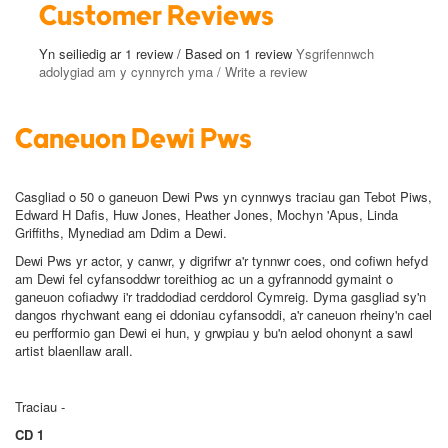
Customer Reviews
Yn seiliedig ar 1 review / Based on 1 review
Ysgrifennwch
adolygiad am y cynnyrch yma / Write a review
Caneuon Dewi Pws
Casgliad o 50 o ganeuon Dewi Pws yn cynnwys traciau gan Tebot Piws,
Edward H Dafis, Huw Jones, Heather Jones, Mochyn 'Apus, Linda
Griffiths, Mynediad am Ddim a Dewi.
Dewi Pws yr actor, y canwr, y digrifwr a'r tynnwr coes, ond cofiwn hefyd
am Dewi fel cyfansoddwr toreithiog ac un a gyfrannodd gymaint o
ganeuon cofiadwy i'r traddodiad cerddorol Cymreig. Dyma gasgliad sy'n
dangos rhychwant eang ei ddoniau cyfansoddi, a'r caneuon rheiny'n cael
eu perfformio gan Dewi ei hun, y grwpiau y bu'n aelod ohonynt a sawl
artist blaenllaw arall.
Traciau -
CD 1