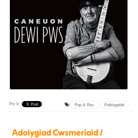
Pin It
Pop & Roc
Poblogaidd
Adolygiad Cwsmeriaid /