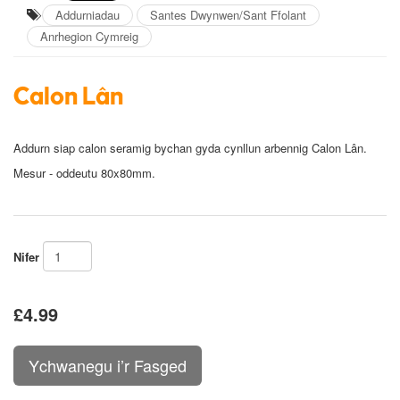
Addurniadau
Santes Dwynwen/Sant Ffolant
Anrhegion Cymreig
Calon Lân
Addurn siap calon seramig bychan gyda cynllun arbennig Calon Lân.
Mesur - oddeutu 80x80mm.
Nifer
£4.99