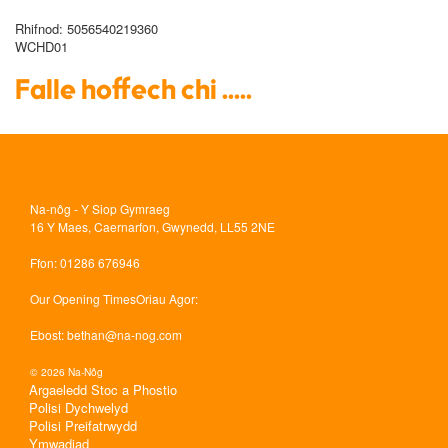
Rhifnod
: 5056540219360
WCHD01
Falle hoffech chi .....
Na-nôg - Y Siop Gymraeg
16 Y Maes, Caernarfon, Gwynedd, LL55 2NE
Ffon
: 01286 676946
Our Opening Times
Oriau Agor:
Ebost
:
bethan@na-nog.com
© 2026 Na-Nôg
Argaeledd Stoc a Phostio
Polisi Dychwelyd
Polisi Preifatrwydd
Ymwadiad