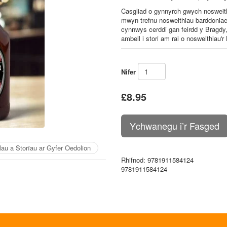
Casgliad o gynnyrch gwych nosweith
mwyn trefnu nosweithiau barddoniae
cynnwys cerddi gan feirdd y Bragdy
ambell i stori am rai o nosweithiau'
Nifer
£8.95
lau a Storïau ar Gyfer Oedolion
Rhifnod
: 9781911584124
9781911584124