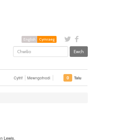
English
Cymraeg
Ewch
Cyfrif
Mewngofnodi
Talu
0
yn Lewis
.