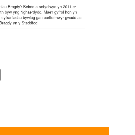
iau Bragdy'r Beirdd a sefydlwyd yn 2011 er
th byw yng Nghaerdydd. Mae'r gyfrol hon yn
, cyfraniadau bywiog gan berfformwyr gwadd ac
r Bragdy yn y Steddfod.