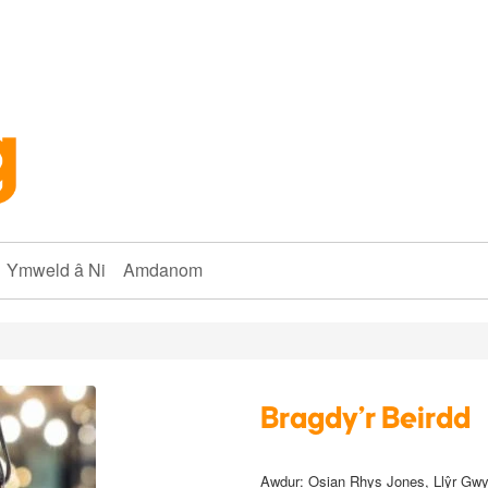
Ymweld â Ni
Amdanom
Bragdy'r Beirdd
Awdur: Osian Rhys Jones, Llŷr Gw