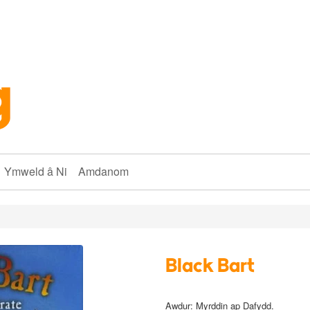
Ymweld â Ni
Amdanom
Black Bart
Awdur:
Myrddin ap Dafydd.