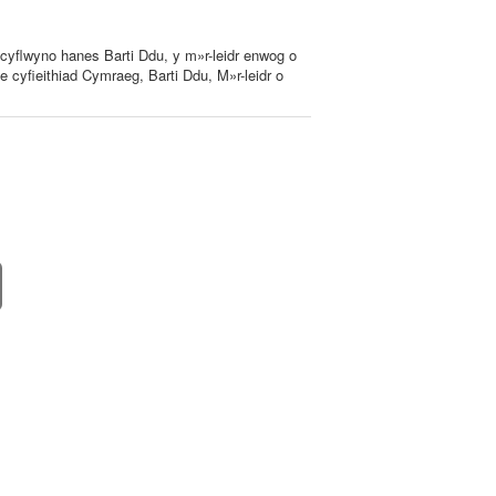
n cyflwyno hanes Barti Ddu, y m»r-leidr enwog o
ae cyfieithiad Cymraeg, Barti Ddu, M»r-leidr o