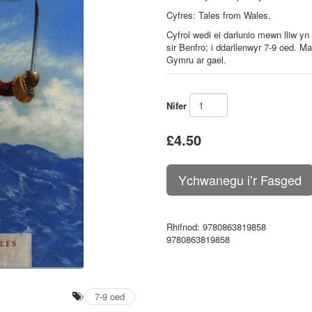
Cyfres: Tales from Wales.
Cyfrol wedi ei darlunio mewn lliw y
sir Benfro; i ddarllenwyr 7-9 oed. M
Gymru ar gael.
Nifer
£4.50
Rhifnod
: 9780863819858
9780863819858
7-9 oed