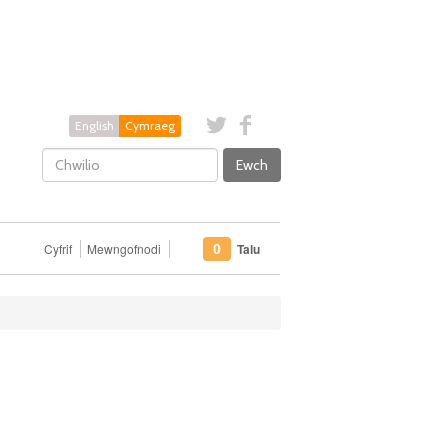
English
Cymraeg
Ewch
Cyfrif
Mewngofnodi
Talu
0