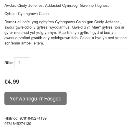
Awdur:
Cindy Jefferies; Addasiad Cymraeg: Gwenno Hughes.
Cyfres: Cylchgrawn Calon
Dyma'r ail nofel yng nghyfres Cylchgrawn Calon gan Cindy Jefferies,
awdur gwreiddiol y gyfres lwyddiannus, Gweld S?r. Mae'r gyfres hon ar
gyfer merched ychydig yn hyn. Mae Elin yn gyffro i gyd ei bod yn
gwneud profiad gwaith ar y cylchgrawn ffab, Calon, a hyd yn oed yn cael
sgrifennu ambell eitem.
Nifer
£4.99
Rhifnod
: 9781845274139
9781845274139