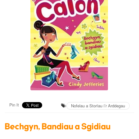
Pin It
Nofelau a Storïau i’r Arddegau
Bechgyn, Bandiau a Sgidiau