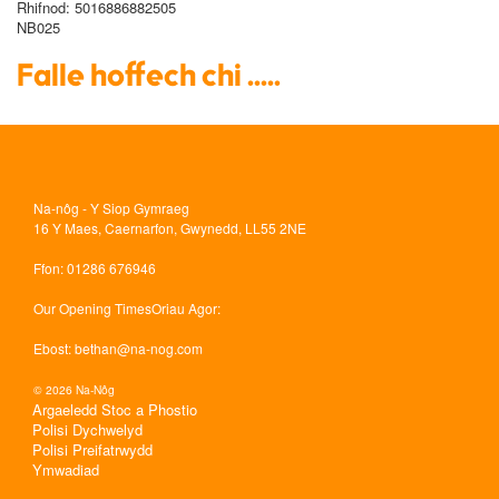
Rhifnod
: 5016886882505
NB025
Falle hoffech chi .....
Na-nôg - Y Siop Gymraeg
16 Y Maes, Caernarfon, Gwynedd, LL55 2NE
Ffon
: 01286 676946
Our Opening Times
Oriau Agor:
Ebost
:
bethan@na-nog.com
© 2026 Na-Nôg
Argaeledd Stoc a Phostio
Polisi Dychwelyd
Polisi Preifatrwydd
Ymwadiad