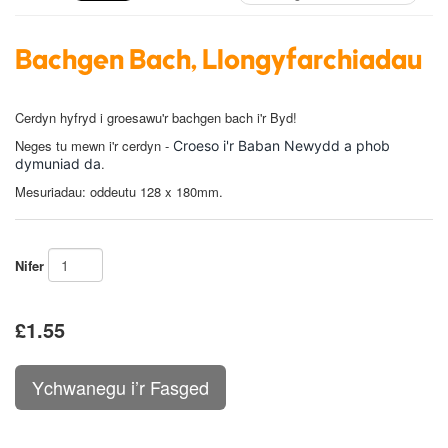
Bachgen Bach, Llongyfarchiadau
Cerdyn hyfryd i groesawu'r bachgen bach i'r Byd!
N
eges tu mewn i'r cerdyn -
Croeso i'r Baban Newydd a phob
.
dymuniad da
Mesuriadau: oddeutu 128 x 180mm.
Nifer
£1.55