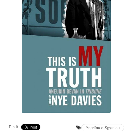
Pin It
Ysgrifau a Sgyrsiau