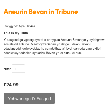
Aneurin Bevan in Tribune
Golygydd: Nye Davies
.
This is My Truth
Y casgliad golygiedig cyntaf o erthyglau Aneurin Bevan yn y cylchgrawn
sosialaidd
Tribune
. Mae'r cyfraniadau yn datgelu dawn Bevan i
ddadansoddi gwleidyddiaeth, cymdeithas a'r byd, gan ddarparu cyfle i
ddarllenwyr ddarllen syniadau Bevan yn ei eiriau ei hun.
Nifer
£24.99