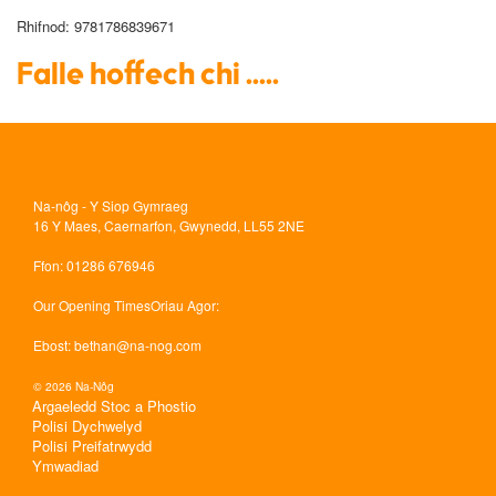
Rhifnod
: 9781786839671
Falle hoffech chi .....
Na-nôg - Y Siop Gymraeg
16 Y Maes, Caernarfon, Gwynedd, LL55 2NE
Ffon
: 01286 676946
Our Opening Times
Oriau Agor:
Ebost
:
bethan@na-nog.com
© 2026 Na-Nôg
Argaeledd Stoc a Phostio
Polisi Dychwelyd
Polisi Preifatrwydd
Ymwadiad