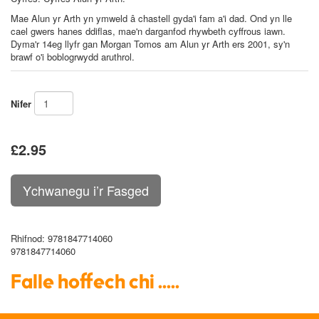
Mae Alun yr Arth yn ymweld â chastell gyda'i fam a'i dad. Ond yn lle
cael gwers hanes ddiflas, mae'n darganfod rhywbeth cyffrous iawn.
Dyma'r 14eg llyfr gan Morgan Tomos am Alun yr Arth ers 2001, sy'n
brawf o'i boblogrwydd aruthrol.
Nifer
£2.95
Rhifnod
: 9781847714060
9781847714060
Falle hoffech chi .....