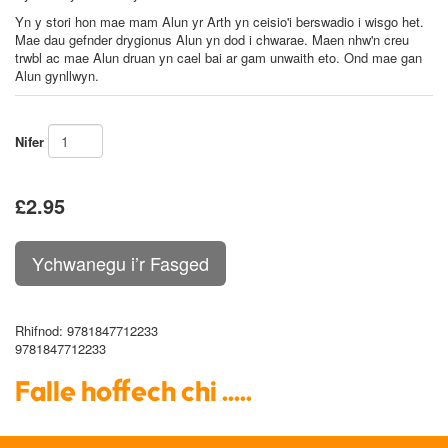
Yn y stori hon mae mam Alun yr Arth yn ceisio'i berswadio i wisgo het.
Mae dau gefnder drygionus Alun yn dod i chwarae. Maen nhw'n creu
trwbl ac mae Alun druan yn cael bai ar gam unwaith eto. Ond mae gan
Alun gynllwyn.
Nifer
£2.95
Rhifnod
: 9781847712233
9781847712233
Falle hoffech chi .....