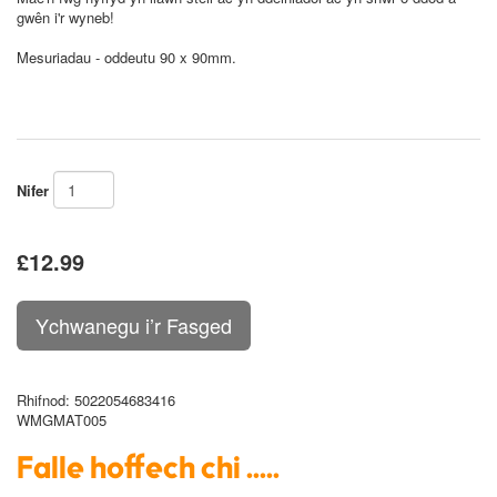
gwên i'r wyneb!
Mesuriadau - oddeutu 90 x 90mm.
Nifer
£12.99
Rhifnod
: 5022054683416
WMGMAT005
Falle hoffech chi .....