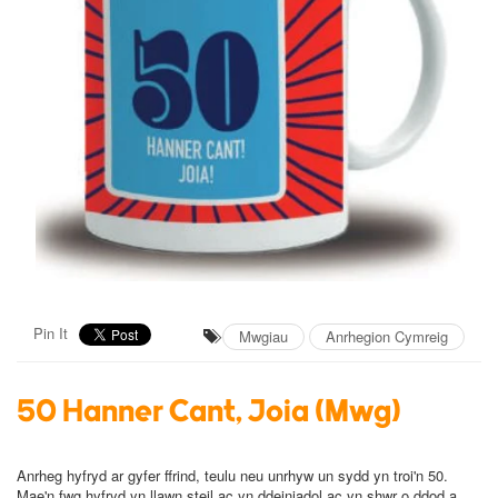
Pin It
Mwgiau
Anrhegion Cymreig
50 Hanner Cant, Joia (Mwg)
Anrheg hyfryd ar gyfer ffrind, teulu neu unrhyw un sydd yn troi'n 50.
Mae'n fwg hyfryd yn llawn steil ac yn ddeiniadol ac yn shwr o ddod a