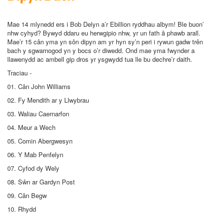
Mae 14 mlynedd ers i Bob Delyn a’r Ebillion ryddhau albym! Ble buon’
nhw cyhyd? Bywyd ddaru eu herwgipio nhw, yr un fath â phawb arall.
Mae’r 15 cân yma yn sôn dipyn am yr hyn sy’n peri i rywun gadw trên
bach y sgwarnogod yn y bocs o’r diwedd. Ond mae yma fwynder a
llawenydd ac ambell gip dros yr ysgwydd tua lle bu dechre’r daith.
Traciau -
01. Cân John Williams
02. Fy Mendith ar y Llwybrau
03. Waliau Caernarfon
04. Meur a Wech
05. Comin Abergwesyn
06. Y Mab Penfelyn
07. Cyfod dy Wely
08. Sŵn ar Gardyn Post
09. Cân Begw
10. Rhydd