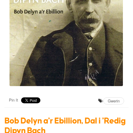
Pin It
Gwerin
Bob Delyn a'r Ebillion, Dal i 'Redig
Dipyn Bach