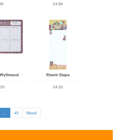
99
£4.99
 Wythnosol
Rhestr Siopa
.00
£4.50
…
45
Nesaf