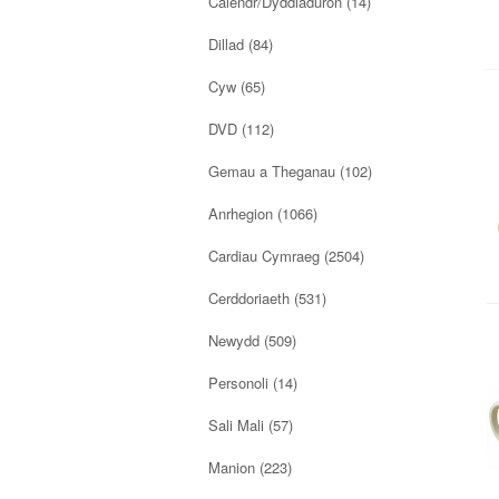
Calendr/Dyddiaduron
(14)
Dillad
(84)
Cyw (65)
DVD (112)
Gemau a Theganau
(102)
Anrhegion
(1066)
Cardiau Cymraeg
(2504)
Cerddoriaeth
(531)
Newydd
(509)
Personoli
(14)
Sali Mali (57)
Manion
(223)