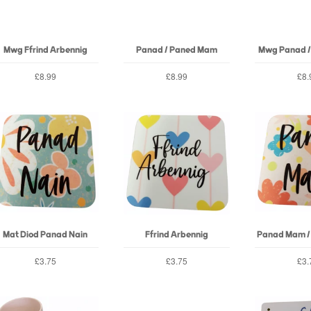
Mwg Ffrind Arbennig
Panad / Paned Mam
Mwg Panad /
£8.99
£8.99
£8.
Mat Diod Panad Nain
Ffrind Arbennig
Panad Mam /
£3.75
£3.75
£3.