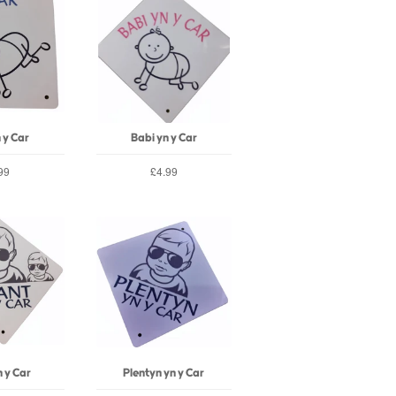
 y Car
Babi yn y Car
99
£4.99
n y Car
Plentyn yn y Car