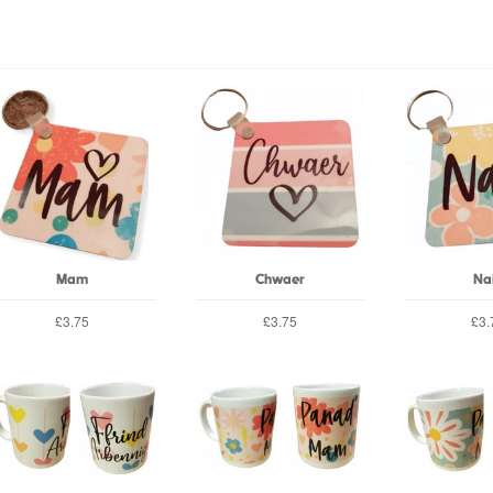
Mam
Chwaer
Na
£3.75
£3.75
£3.