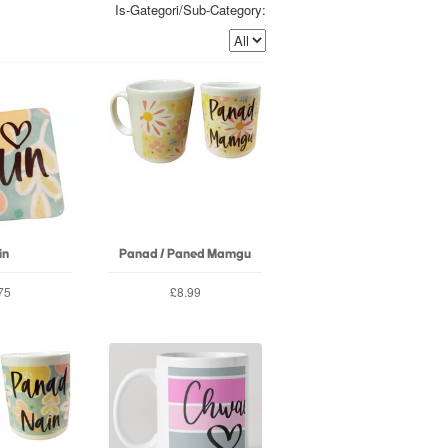
Is-Gategori/Sub-Category:
in
Panad / Paned Mamgu
75
£8.99