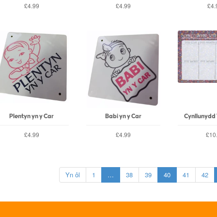
£4.99
£4.99
£4.
Plentyn yn y Car
Babi yn y Car
Cynllunydd
£4.99
£4.99
£10
Yn ôl
1
…
38
39
40
41
42