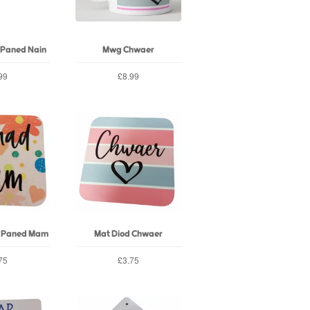
Paned Nain
Mwg Chwaer
99
£8.99
 Paned Mam
Mat Diod Chwaer
75
£3.75