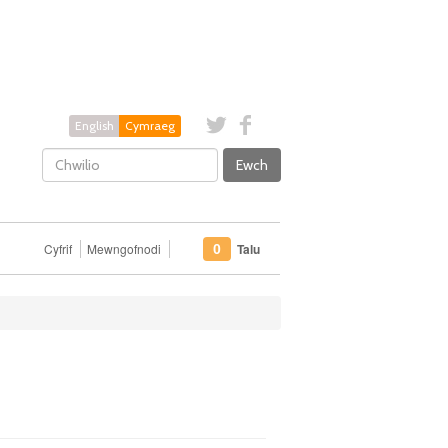
English
Cymraeg
Ewch
Cyfrif
Mewngofnodi
Talu
0