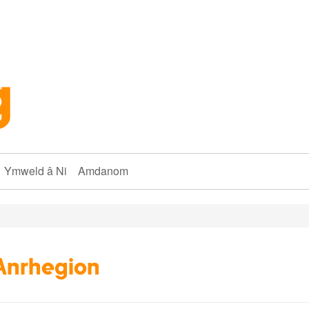
Ymweld â Ni
Amdanom
Anrhegion