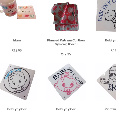
Mam
Planced Patrwm Carthen
Babi yn
Gymreig (Coch)
£12.00
£4.
£49.95
Babi yn y Car
Babi yn y Car
Plant y