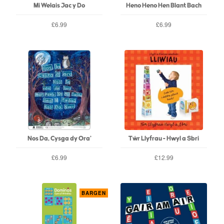
Mi Welais Jac y Do
Heno Heno Hen Blant Bach
£6.99
£6.99
Nos Da, Cysga dy Ora'
Tŵr Llyfrau - Hwyl a Sbri
£6.99
£12.99
BARGEN