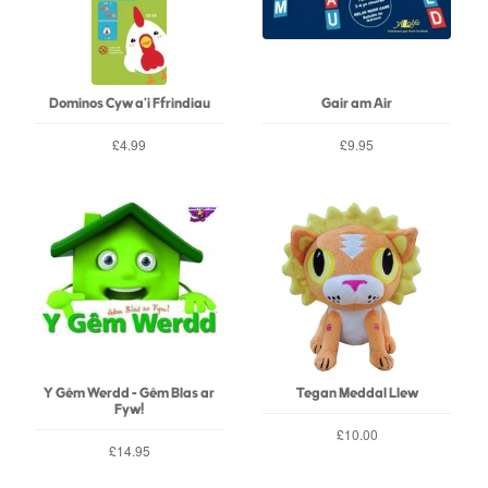
Dominos Cyw a'i Ffrindiau
Gair am Air
£4.99
£9.95
Y Gêm Werdd - Gêm Blas ar
Tegan Meddal Llew
Fyw!
£10.00
£14.95