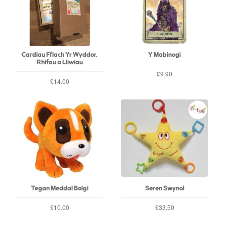
Cardiau Fflach Yr Wyddor,
Y Mabinogi
Rhifau a Lliwiau
£9.90
£14.00
Tegan Meddal Bolgi
Seren Swynol
£10.00
£33.50