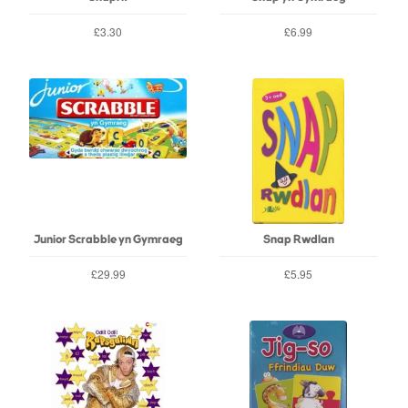
£3.30
£6.99
Junior Scrabble yn Gymraeg
Snap Rwdlan
£29.99
£5.95