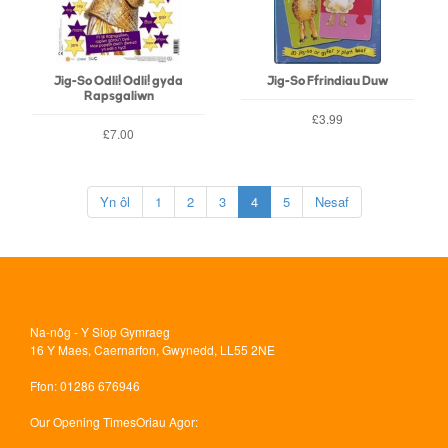
Jig-So Odli! Odli! gyda
Jig-So Ffrindiau Duw
Rapsgaliwn
£3.99
£7.00
Yn ôl
1
2
3
4
5
Nesaf
Na-nôg - Y Siop Gymraeg
16 Y Maes, Caernarfon, Gwynedd, LL55 2NE
Ffon
: 01286 676946
Our Opening Times
Oriau Agor: