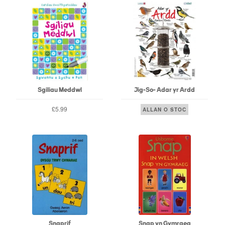
Sgiliau Meddwl
Jig-So- Adar yr Ardd
£5.99
ALLAN O STOC
Snaprif
Snap yn Gymraeg