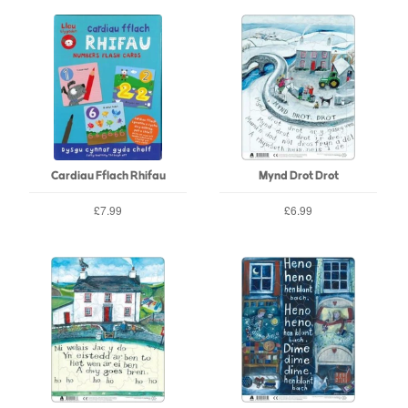
Cardiau Fflach Rhifau
Mynd Drot Drot
£7.99
£6.99