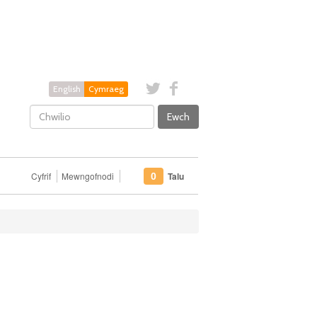
English
Cymraeg
Ewch
Cyfrif
Mewngofnodi
Talu
0