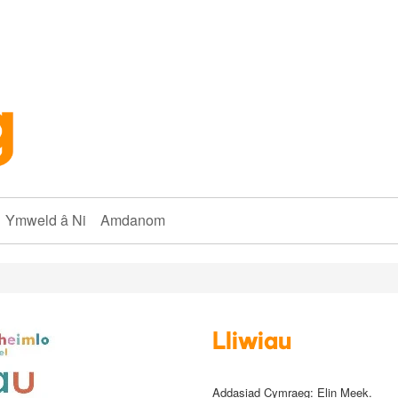
Ymweld â Ni
Amdanom
Lliwiau
Addasiad Cymraeg:
Elin Meek
.