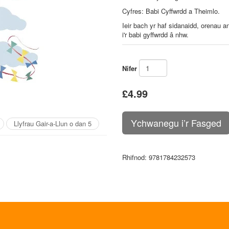
Cyfres: Babi Cyffwrdd a Theimlo.
Ieir bach yr haf sidanaidd, orenau
i'r babi gyffwrdd â nhw.
Nifer
£4.99
Llyfrau Gair-a-Llun o dan 5
Rhifnod
: 9781784232573