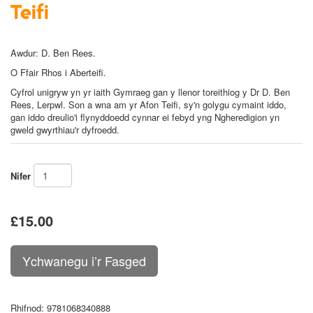
Teifi
Awdur:
D. Ben Rees
.
O Ffair Rhos i Aberteifi.
Cyfrol unigryw yn yr iaith Gymraeg gan y llenor toreithiog y Dr D. Ben
Rees, Lerpwl. Son a wna am yr Afon Teifi, sy'n golygu cymaint iddo,
gan iddo dreulio'i flynyddoedd cynnar ei febyd yng Ngheredigion yn
gweld gwyrthiau'r dyfroedd.
Nifer
£15.00
Rhifnod
: 9781068340888