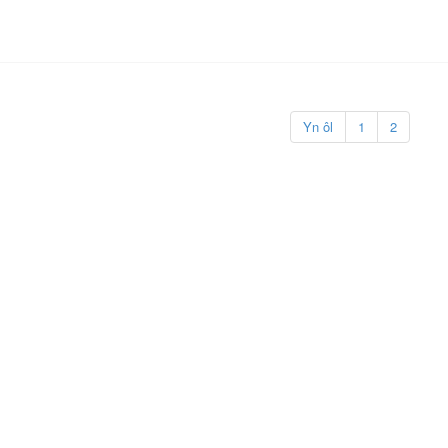
Yn ôl
1
2