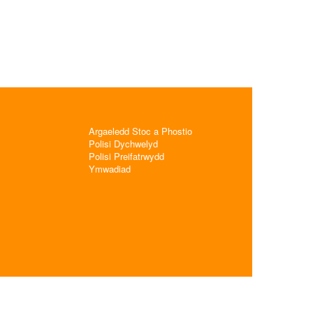
Argaeledd Stoc a Phostio
Polisi Dychwelyd
Polisi Preifatrwydd
Ymwadiad