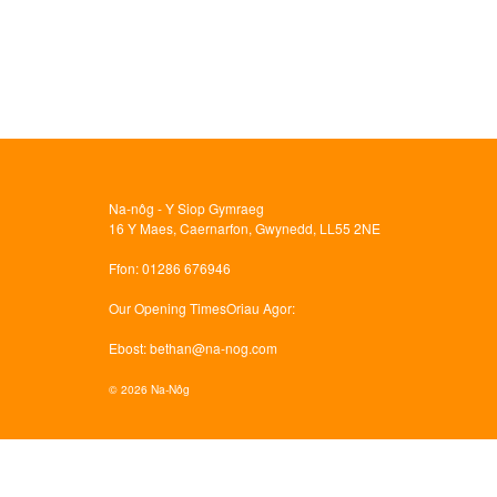
Na-nôg - Y Siop Gymraeg
16 Y Maes, Caernarfon, Gwynedd, LL55 2NE
Ffon
: 01286 676946
Our Opening Times
Oriau Agor:
Ebost
:
bethan@na-nog.com
© 2026 Na-Nôg