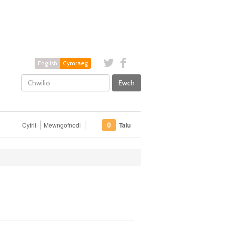
English
Cymraeg
Ewch
Cyfrif
Mewngofnodi
Talu
0