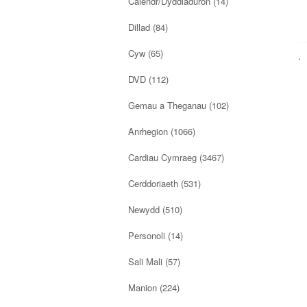
Calendr/Dyddiaduron
(14)
Dillad
(84)
Cyw (65)
.
DVD (112)
Gemau a Theganau
(102)
Anrhegion
(1066)
Cardiau Cymraeg
(3467)
Cerddoriaeth
(531)
Newydd
(510)
Personoli
(14)
Sali Mali (57)
Manion
(224)