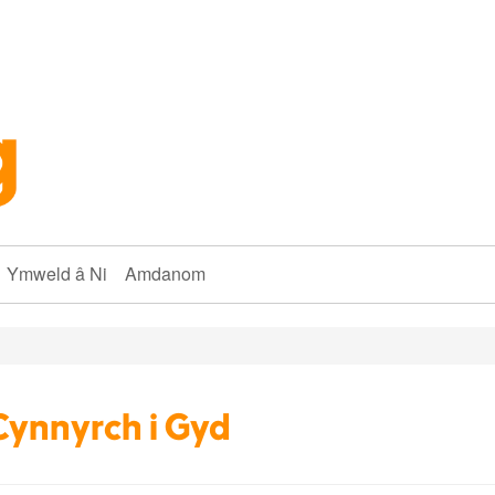
Ymweld â Ni
Amdanom
Cynnyrch i Gyd