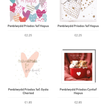
Penblwydd Priodas 1af Hapus
Penblwydd Priodas 1af Hapus
£2.25
£2.25
Penblwydd Priodas 1af, Gyda
Penblwydd Priodas Cyntaf
Chariad
Hapus
£1.85
£2.85