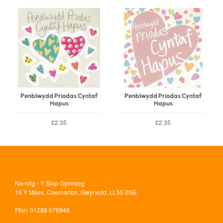
Penblwydd Priodas Cyntaf
Penblwydd Priodas Cyntaf
Hapus
Hapus
£2.35
£2.35
Na-nôg - Y Siop Gymraeg
16 Y Maes, Caernarfon, Gwynedd, LL55 2NE
Ffon
: 01286 676946