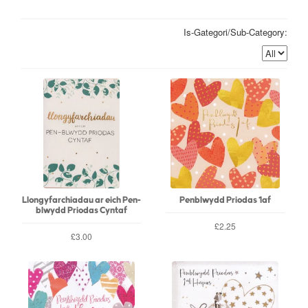
Is-Gategori/Sub-Category:
Llongyfarchiadau ar eich Pen-
Penblwydd Priodas 1af
blwydd Priodas Cyntaf
£2.25
£3.00