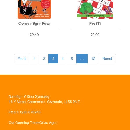
Clem a'r Sgrin Fawr
Pos i Ti
£2.49
£2.99
Yn ôl
1
2
3
4
5
…
12
Nesaf
Na-nôg - Y Siop Gymraeg
16 Y Maes, Caernarfon, Gwynedd, LL55 2NE
Ffon
: 01286 676946
Our Opening Times
Oriau Agor: