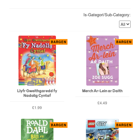
Is-Gategori/Sub-Category:
BARGEN
BARGEN
Llyfr Gweithgaredd fy
Merch Ar-Lein ar Daith
Nadolig Cyntaf
£4.49
£1.99
BARGEN
BARGEN