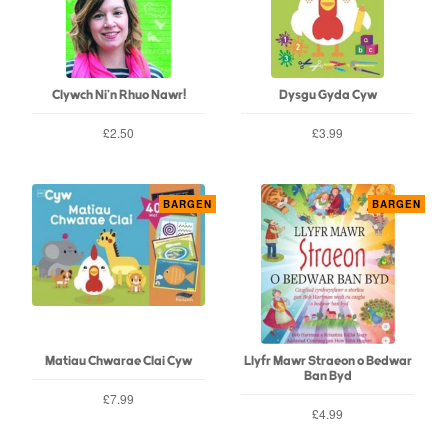
Clywch Ni'n Rhuo Nawr!
Dysgu Gyda Cyw
£2.50
£3.99
BARGEN
BARGEN
Matiau Chwarae Clai Cyw
Llyfr Mawr Straeon o Bedwar
Ban Byd
£7.99
£4.99