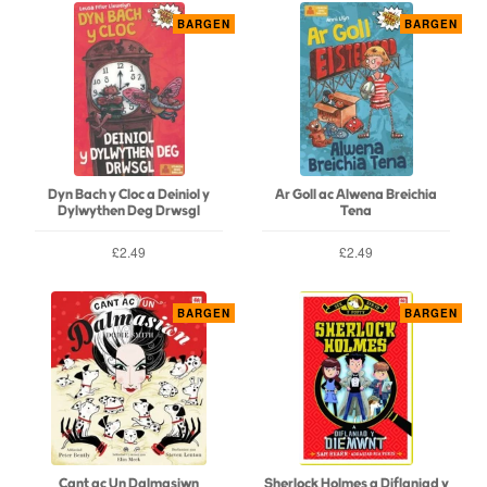
BARGEN
BARGEN
Dyn Bach y Cloc a Deiniol y
Ar Goll ac Alwena Breichia
Dylwythen Deg Drwsgl
Tena
£2.49
£2.49
BARGEN
BARGEN
Cant ac Un Dalmasiwn
Sherlock Holmes a Diflaniad y