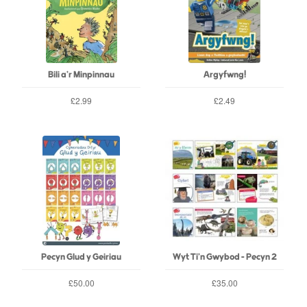
Bili a'r Minpinnau
Argyfwng!
£2.99
£2.49
Pecyn Glud y Geiriau
Wyt Ti'n Gwybod - Pecyn 2
£50.00
£35.00