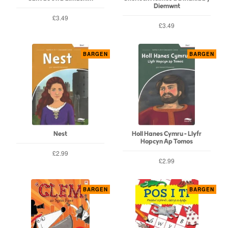
Diemwnt
£3.49
£3.49
BARGEN
BARGEN
Nest
Holl Hanes Cymru - Llyfr
Hopcyn Ap Tomos
£2.99
£2.99
BARGEN
BARGEN