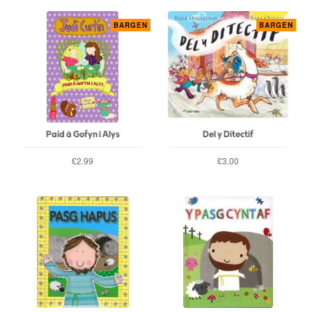
BARGEN
BARGEN
Paid â Gofyn i Alys
Del y Ditectif
£2.99
£3.00