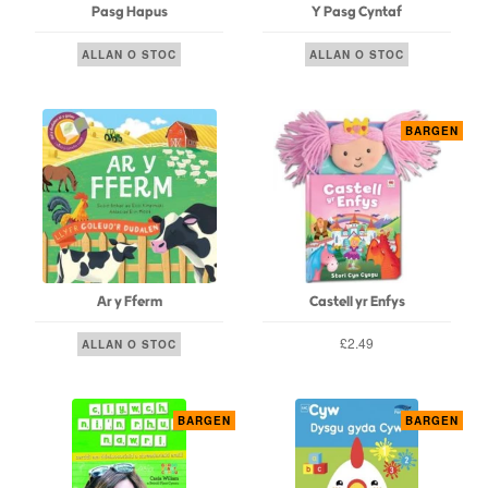
Pasg Hapus
Y Pasg Cyntaf
ALLAN O STOC
ALLAN O STOC
BARGEN
Ar y Fferm
Castell yr Enfys
£2.49
ALLAN O STOC
BARGEN
BARGEN